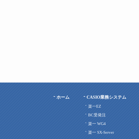
ホーム
CASIO業務システム
楽一EZ
BC受発注
楽一 WG4
楽一 SX-Server