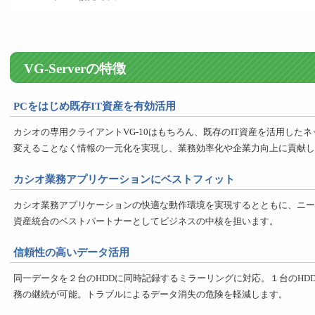
VG-Serverの特徴
PCをはじめ既存IT資産を有効活用
カシオの専用クライアントVG-10はもちろん、既存のIT資産を活用した
変えることなく情報の一元化を実現し、業務効率化や企業力向上に貢献し
カシオ業務アプリケーションにベストフィット
カシオ業務アプリケーションの快適な動作環境を実現するとともに、ニー
資産統合のベストパートナーとしてビジネスの中核を担います。
信頼性の高いデータ活用
同一データを２台のHDDに同時記録するミラーリングに対応。１台のHD
務の継続が可能。トラブルによるデータ消失の危険を軽減します。