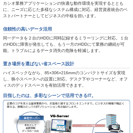
カシオ業務アプリケーションの快適な動作環境を実現するととも
に、ニーズに応じた多様なシステム構成に対応。経営資産統合のベ
ストパートナーとしてビジネスの中核を担います。
信頼性の高いデータ活用
同一データを２台のHDDに同時記録するミラーリングに対応。１台
のHDDに障害が発生しても、もう一方のHDDにて業務の継続が可
能。トラブルによるデータ消失の危険を軽減します。
置き場所を選ばない省スペース設計
ハイスペックながら、85×306×216mmのコンパクトサイズを実現
し、狭小スペースヘの設置に対応。デスク下やコーナーなど、オフ
ィスのデッドスペースを有効活用できます。
目指したのは、多彩なシーンで活用できるIT。