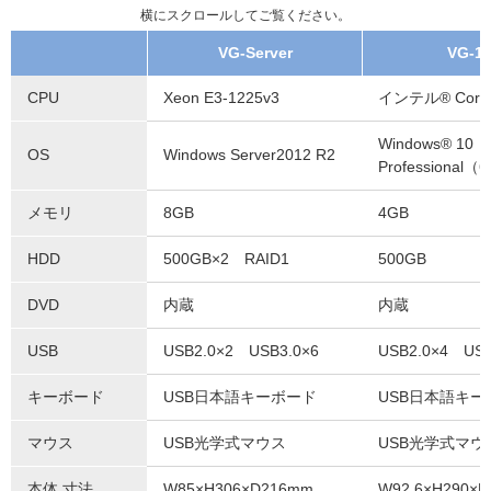
横にスクロールしてご覧ください。
VG-Server
VG-1
CPU
Xeon E3-1225v3
インテル® Corei
Windows® 10
OS
Windows Server2012 R2
Professional（6
メモリ
8GB
4GB
HDD
500GB×2 RAID1
500GB
DVD
内蔵
内蔵
USB
USB2.0×2 USB3.0×6
USB2.0×4 USB
キーボード
USB日本語キーボード
USB日本語キー
マウス
USB光学式マウス
USB光学式マウ
本体 寸法
W85×H306×D216mm
W92.6×H290×