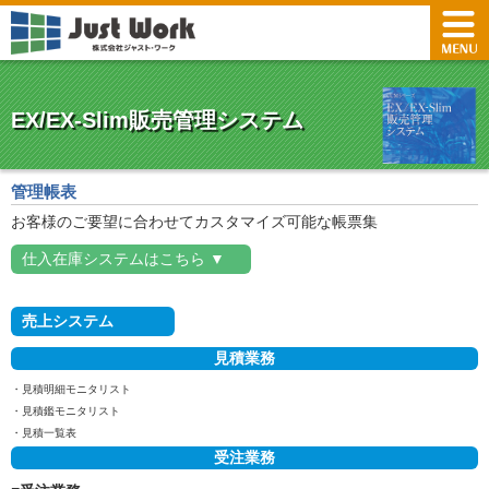
EX/EX-Slim販売管理システム
管理帳表
お客様のご要望に合わせてカスタマイズ可能な帳票集
仕入在庫システムはこちら ▼
売上システム
見積業務
見積明細モニタリスト
見積鑑モニタリスト
見積一覧表
受注業務