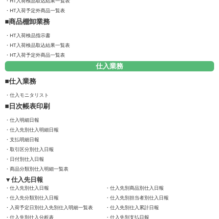
HT入荷検品取込結果一覧表
HT入荷予定外商品一覧表
商品棚卸業務
HT入荷検品指示書
HT入荷検品取込結果一覧表
HT入荷予定外商品一覧表
仕入業務
仕入業務
仕入モニタリスト
日次帳表印刷
仕入明細日報
仕入先別仕入明細日報
支払明細日報
取引区分別仕入日報
日付別仕入日報
商品分類別仕入明細一覧表
仕入先日報
仕入先別仕入日報
仕入先別商品別仕入日報
仕入先分類別仕入日報
仕入先別担当者別仕入日報
入荷予定日別仕入先別仕入明細一覧表
仕入先別仕入累計日報
仕入先別仕入分析表
仕入先別支払日報