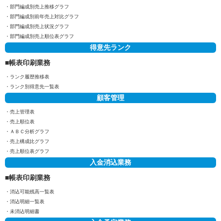
部門編成別売上推移グラフ
部門編成別前年売上対比グラフ
部門編成別売上状況グラフ
部門編成別売上順位表グラフ
得意先ランク
帳表印刷業務
ランク履歴推移表
ランク別得意先一覧表
顧客管理
売上管理表
売上順位表
ＡＢＣ分析グラフ
売上構成比グラフ
売上順位表グラフ
入金消込業務
帳表印刷業務
消込可能残高一覧表
消込明細一覧表
未消込明細書